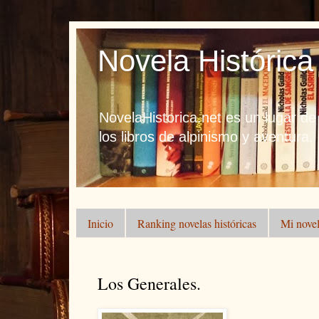
Novela Histórica
NovelaHistorica.net es un lugar de
los libros de alpinismo y aventura.
Inicio
Ranking novelas históricas
Mi novel
Los Generales.