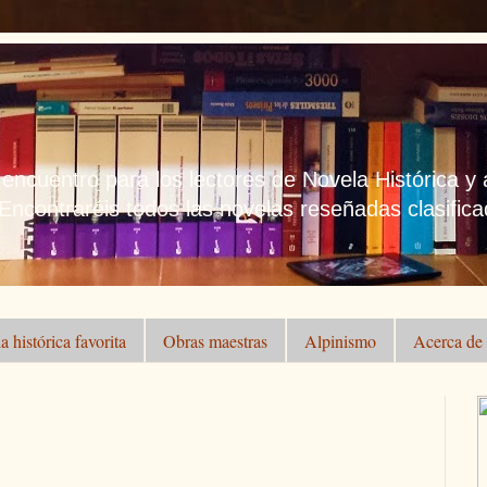
 encuentro para los lectores de Novela Histórica y
 Encontraréis todos las novelas reseñadas clasificad
a histórica favorita
Obras maestras
Alpinismo
Acerca de .