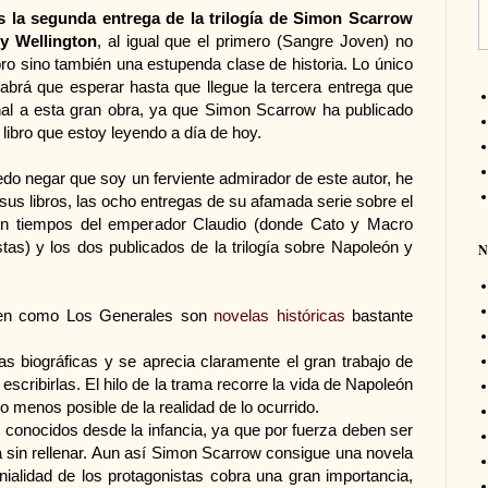
 la segunda entrega de la trilogía de Simon Scarrow
y Wellington
, al igual que el primero (Sangre Joven) no
bro sino también una estupenda clase de historia. Lo único
abrá que esperar hasta que llegue la tercera entrega que
nal a esta gran obra, ya que Simon Scarrow ha publicado
 libro que estoy leyendo a día de hoy.
edo negar que soy un ferviente admirador de este autor, he
 sus libros, las ocho entregas de su afamada serie sobre el
n tiempos del emperador Claudio (donde Cato y Macro
stas) y los dos publicados de la trilogía sobre Napoleón y
N
ven como Los Generales son
novelas históricas
bastante
as biográficas y se aprecia claramente el gran trabajo de
scribirlas. El hilo de la trama recorre la vida de Napoleón
o menos posible de la realidad de lo ocurrido.
n conocidos desde la infancia, ya que por fuerza deben ser
a sin rellenar. Aun así Simon Scarrow consigue una novela
genialidad de los protagonistas cobra una gran importancia,