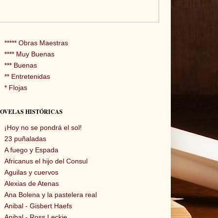
***** Obras Maestras
**** Muy Buenas
*** Buenas
** Entretenidas
* Flojas
OVELAS HISTÓRICAS
¡Hoy no se pondrá el sol!
23 puñaladas
A fuego y Espada
Africanus el hijo del Consul
Aguilas y cuervos
Alexias de Atenas
Ana Bolena y la pastelera real
Anibal - Gisbert Haefs
Anibal - Ross Leckie