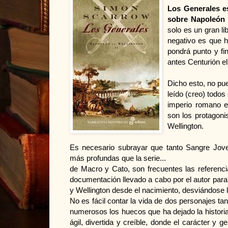
Los Generales es
sobre Napoleón 
solo es un gran li
negativo es que h
pondrá punto y fi
antes Centurión el
Dicho esto, no pu
leído (creo) todos
imperio romano e
son los protagoni
Wellington.
Es necesario subrayar que tanto Sangre Jo
más profundas que la serie...
de Macro y Cato, son frecuentes las referenci
documentación llevado a cabo por el autor para e
y Wellington desde el nacimiento, desviándose l
No es fácil contar la vida de dos personajes ta
numerosos los huecos que ha dejado la histori
ágil, divertida y creíble, donde el carácter y 