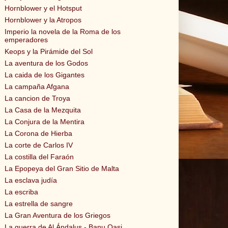
Hornblower y el Hotsput
Hornblower y la Atropos
Imperio la novela de la Roma de los
emperadores
Keops y la Pirámide del Sol
La aventura de los Godos
La caida de los Gigantes
La campaña Afgana
La cancion de Troya
La Casa de la Mezquita
La Conjura de la Mentira
La Corona de Hierba
La corte de Carlos IV
La costilla del Faraón
La Epopeya del Gran Sitio de Malta
La esclava judía
La escriba
La estrella de sangre
La Gran Aventura de los Griegos
La guerra de Al Ándalus - Banu Qasi