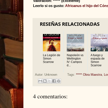
Valoración: ***** (Excelente)
Leerlo si os gusto:
Africanus el hijo del Cón
RESEÑAS RELACIONADAS
La Legión de
Napoleón vs
A fuego y
Simon
Wellington
espada de
Scarrow
IV: Campos
Simon
d...
Scarrow
Autor:
Unknown
Tags:
***** Obra Maestra
,
Lo
4 comentarios: