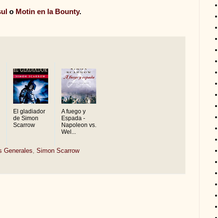
sul
o
Motin en la Bounty
.
El gladiador
A fuego y
de Simon
Espada -
Scarrow
Napoleon vs.
Wel...
s Generales
,
Simon Scarrow