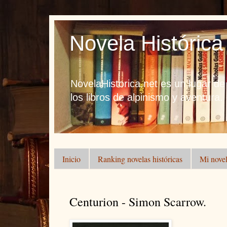
Novela Histórica
NovelaHistorica.net es un lugar de
los libros de alpinismo y aventura.
Inicio
Ranking novelas históricas
Mi novel
Centurion - Simon Scarrow.