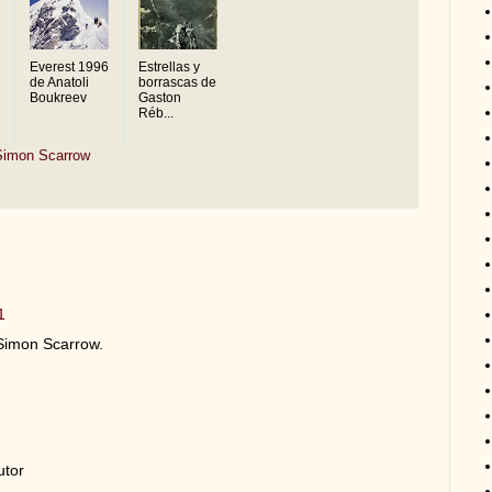
Everest 1996
Estrellas y
de Anatoli
borrascas de
Boukreev
Gaston
Réb...
Simon Scarrow
1
Simon Scarrow.
utor