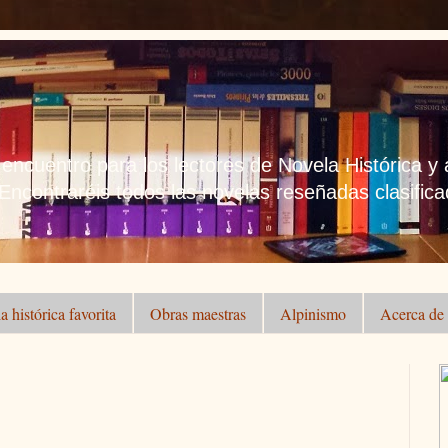
 encuentro para los lectores de Novela Histórica y
 Encontraréis todos las novelas reseñadas clasificad
a histórica favorita
Obras maestras
Alpinismo
Acerca de .