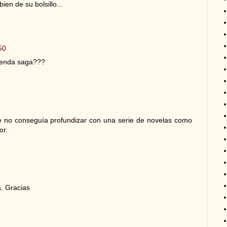
ien de su bolsillo...
50
penda saga???
no conseguía profundizar con una serie de novelas como
or.
a. Gracias