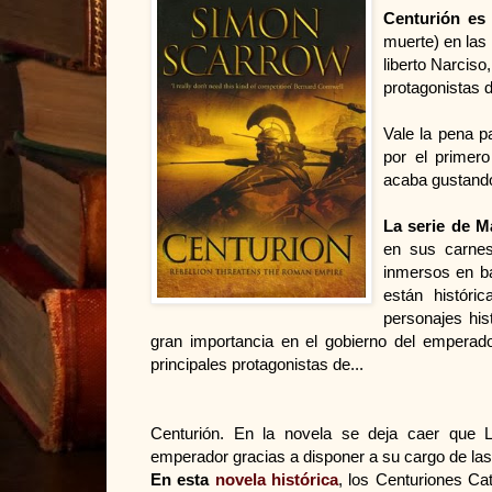
Centurión es
muerte) en las
liberto Narciso
protagonistas d
Vale la pena p
por el primer
acaba gustando
La serie de M
en sus carnes
inmersos en ba
están históri
personajes his
gran importancia en el gobierno del emperado
principales protagonistas de...
Centurión. En la novela se deja caer que L
emperador gracias a disponer a su cargo de las 
En esta
novela histórica
, los Centuriones C