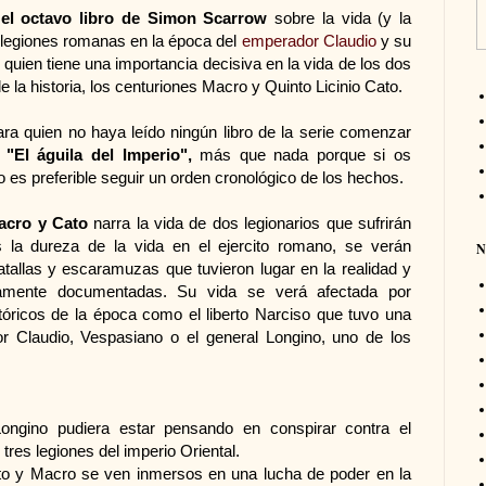
 el octavo libro de Simon Scarrow
sobre la vida (y la
 legiones romanas en la época del
emperador Claudio
y su
, quien tiene una importancia decisiva en la vida de los dos
e la historia, los centuriones Macro y Quinto Licinio Cato.
ara quien no haya leído ningún libro de la serie comenzar
o
"El águila del Imperio",
más que nada porque si os
 es preferible seguir un orden cronológico de los hechos.
acro y Cato
narra la vida de dos legionarios que sufrirán
 la dureza de la vida en el ejercito romano, se verán
N
tallas y escaramuzas que tuvieron lugar en la realidad y
camente documentadas. Su vida se verá afectada por
tóricos de la época como el liberto Narciso que tuvo una
r Claudio, Vespasiano o el general Longino, uno de los
ongino pudiera estar pensando en conspirar contra el
tres legiones del imperio Oriental.
ato y Macro se ven inmersos en una lucha de poder en la