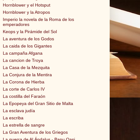
Hornblower y el Hotsput
Hornblower y la Atropos
Imperio la novela de la Roma de los
emperadores
Keops y la Pirámide del Sol
La aventura de los Godos
La caida de los Gigantes
La campaña Afgana
La cancion de Troya
La Casa de la Mezquita
La Conjura de la Mentira
La Corona de Hierba
La corte de Carlos IV
La costilla del Faraón
La Epopeya del Gran Sitio de Malta
La esclava judía
La escriba
La estrella de sangre
La Gran Aventura de los Griegos
La guerra de Al Ándalus - Banu Qasi