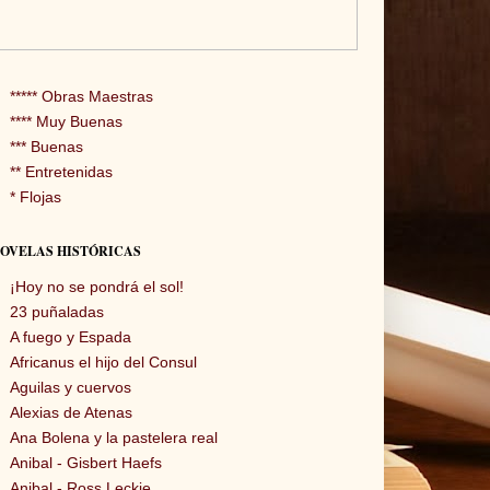
***** Obras Maestras
**** Muy Buenas
*** Buenas
** Entretenidas
* Flojas
OVELAS HISTÓRICAS
¡Hoy no se pondrá el sol!
23 puñaladas
A fuego y Espada
Africanus el hijo del Consul
Aguilas y cuervos
Alexias de Atenas
Ana Bolena y la pastelera real
Anibal - Gisbert Haefs
Anibal - Ross Leckie