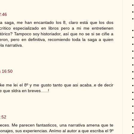
2:46
 saga, me han encantado los 8, claro está que los dos
rítico especializado en libros pero a mi me entretienen
tórico? Tampoco soy historiador, así que no se si se ciñe a
eron, pero en definitiva, recomiendo toda la saga a quien
la narrativa.
s 16:50
ke me lei el 8º y me gusto tanto que asi acaba..e de decir
 que sldra en breves......!
8:52
 veces. Me parecen fantasticos, una narrativa amena que te
rsonajes, sus experiencias. Anímo al autor a que escriba el 9º