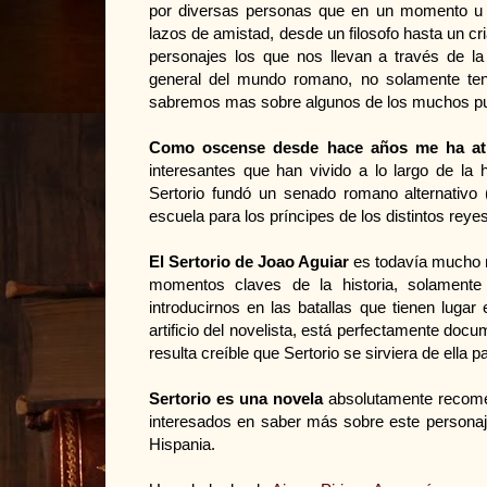
por diversas personas que en un momento u o
lazos de amistad, desde un filosofo hasta un c
personajes los que nos llevan a través de la 
general del mundo romano, no solamente tene
sabremos mas sobre algunos de los muchos pue
Como oscense desde hace años me ha atra
interesantes que han vivido a lo largo de la
Sertorio fundó un senado romano alternativo (
escuela para los príncipes de los distintos reye
El Sertorio de Joao Aguiar
es todavía mucho ma
momentos claves de la historia, solamente
introducirnos en las batallas que tienen luga
artificio del novelista, está perfectamente do
resulta creíble que Sertorio se sirviera de ella 
Sertorio es una novela
absolutamente recomen
interesados en saber más sobre este personaje
Hispania.