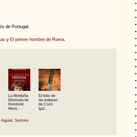
nés de Portugal.
tas
y
El primer hombre de Roma
.
La Montaña
El lobo de
Desnuda de
las estepas
Reinhold
de Conn
Mess...
Igul...
 Aguiar
,
Sertorio