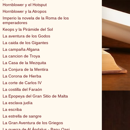
Hornblower y el Hotsput
Hornblower y la Atropos
Imperio la novela de la Roma de los
emperadores
Keops y la Pirámide del Sol
La aventura de los Godos
La caida de los Gigantes
La campaña Afgana
La cancion de Troya
La Casa de la Mezquita
La Conjura de la Mentira
La Corona de Hierba
La corte de Carlos IV
La costilla del Faraón
La Epopeya del Gran Sitio de Malta
La esclava judía
La escriba
La estrella de sangre
La Gran Aventura de los Griegos
La guerra de Al Ándalus - Banu Qasi