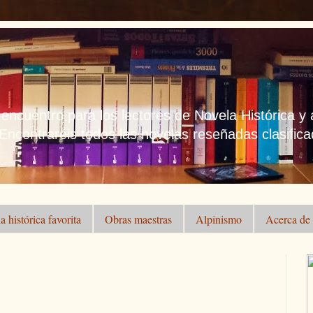
 encuentro para los lectores de Novela Histórica y
 Encontraréis todos las novelas reseñadas clasificad
a histórica favorita
Obras maestras
Alpinismo
Acerca de .