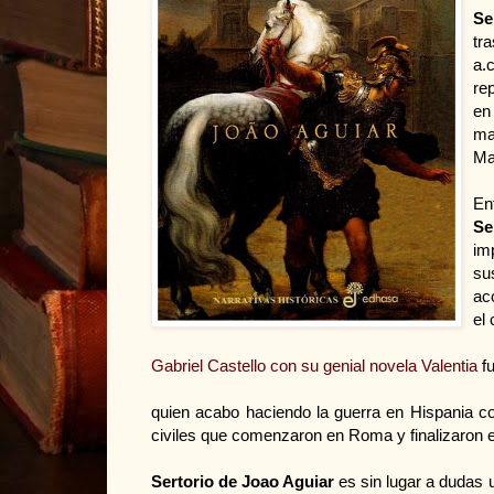
Se
tr
a.
re
en
ma
Ma
En
Se
im
su
ac
el 
Gabriel Castello con su genial novela Valentia
fu
quien acabo haciendo la guerra en Hispania co
civiles que comenzaron en Roma y finalizaron en
Sertorio de Joao Aguiar
es sin lugar a dudas u