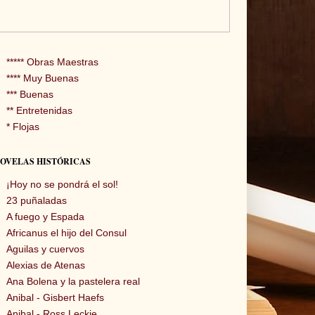
***** Obras Maestras
**** Muy Buenas
*** Buenas
** Entretenidas
* Flojas
OVELAS HISTÓRICAS
¡Hoy no se pondrá el sol!
23 puñaladas
A fuego y Espada
Africanus el hijo del Consul
Aguilas y cuervos
Alexias de Atenas
Ana Bolena y la pastelera real
Anibal - Gisbert Haefs
Anibal - Ross Leckie