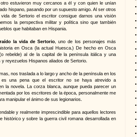
tro estuvieron muy cercanos a él y con quien le unían
riado hispano, pasando por un supuesto amigo. Al ser otros
vida de Sertorio el escritor consigue darnos una visión
mos la perspectiva militar y política sino que también
blos que habitaban en Hispania.
ído la vida de Sertorio
, uno de los personajes más
 historia en Osca (la actual Huesca.) De hecho en Osca
o rebelde) al de la capital de la península itálica y una
s y reyezuelos Hispanos aliados de Sertorio.
s, nos traslada a lo largo y ancho de la península en los
 es una pena que el escritor no se haya atrevido a
r en la novela. La corza blanca, aunque pueda parecer un
cumentada por los escritores de la época, personalmente me
para manipular el ánimo de sus legionarios.
dable y realmente imprescindible para aquellos lectores
 histórico y sobre la guerra civil romana desarrollada en