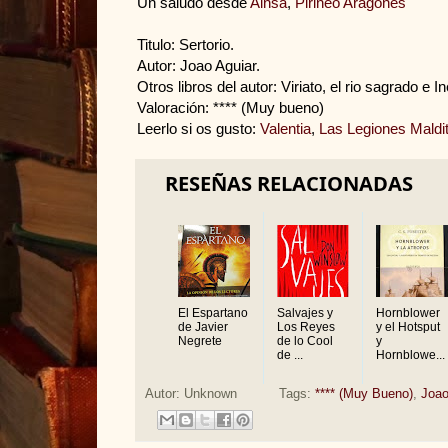
Un saludo desde
Ainsa
,
Pirineo Aragonés
Titulo: Sertorio.
Autor: Joao Aguiar.
Otros libros del autor: Viriato, el rio sagrado e I
Valoración: **** (Muy bueno)
Leerlo si os gusto:
Valentia
,
Las Legiones Maldi
RESEÑAS RELACIONADAS
El Espartano
Salvajes y
Hornblower
de Javier
Los Reyes
y el Hotsput
Negrete
de lo Cool
y
de ...
Hornblowe...
Autor:
Unknown
Tags:
**** (Muy Bueno)
,
Joao