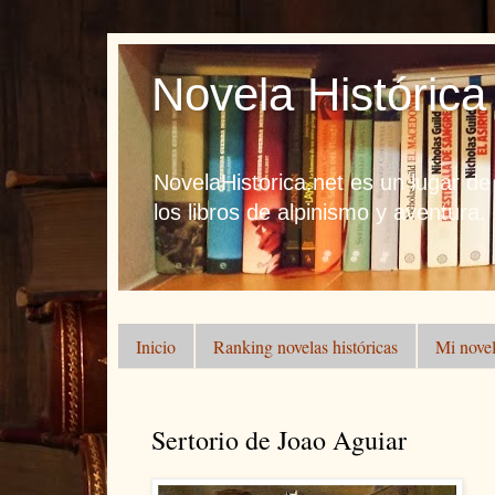
Novela Histórica
NovelaHistorica.net es un lugar de
los libros de alpinismo y aventura.
Inicio
Ranking novelas históricas
Mi novel
Sertorio de Joao Aguiar