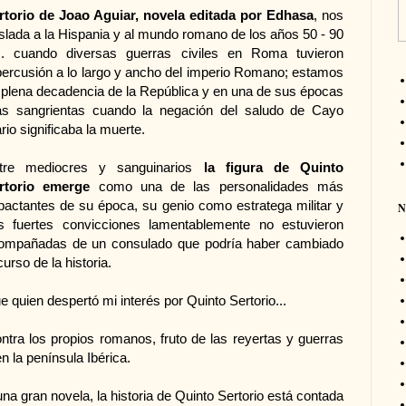
rtorio de Joao Aguiar, novela editada por Edhasa
, nos
aslada a la Hispania y al mundo romano de los años 50 - 90
c. cuando diversas guerras civiles en Roma tuvieron
percusión a lo largo y ancho del imperio Romano; estamos
 plena decadencia de la República y en una de sus épocas
s sangrientas cuando la negación del saludo de Cayo
rio significaba la muerte.
tre mediocres y sanguinarios
la figura de Quinto
rtorio emerge
como una de las personalidades más
pactantes de su época, su genio como estratega militar y
N
s fuertes convicciones lamentablemente no estuvieron
ompañadas de un consulado que podría haber cambiado
curso de la historia.
e quien despertó mi interés por Quinto Sertorio...
ntra los propios romanos, fruto de las reyertas y guerras
 la península Ibérica.
na gran novela, la historia de Quinto Sertorio está contada