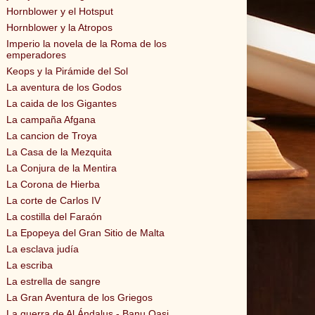
Hornblower y el Hotsput
Hornblower y la Atropos
Imperio la novela de la Roma de los
emperadores
Keops y la Pirámide del Sol
La aventura de los Godos
La caida de los Gigantes
La campaña Afgana
La cancion de Troya
La Casa de la Mezquita
La Conjura de la Mentira
La Corona de Hierba
La corte de Carlos IV
La costilla del Faraón
La Epopeya del Gran Sitio de Malta
La esclava judía
La escriba
La estrella de sangre
La Gran Aventura de los Griegos
La guerra de Al Ándalus - Banu Qasi