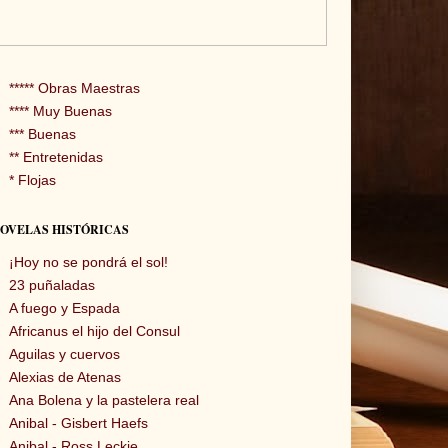
***** Obras Maestras
**** Muy Buenas
*** Buenas
** Entretenidas
* Flojas
OVELAS HISTÓRICAS
¡Hoy no se pondrá el sol!
23 puñaladas
A fuego y Espada
Africanus el hijo del Consul
Aguilas y cuervos
Alexias de Atenas
Ana Bolena y la pastelera real
Anibal - Gisbert Haefs
Anibal - Ross Leckie