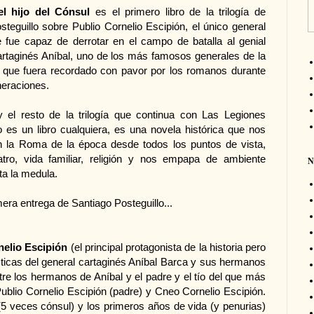
el hijo del Cónsul
es el primero libro de la trilogía de
steguillo sobre Publio Cornelio Escipión, el único general
fue capaz de derrotar en el campo de batalla al genial
artaginés Aníbal, uno de los más famosos generales de la
el que fuera recordado con pavor por los romanos durante
eraciones.
y el resto de la trilogía que continua con Las Legiones
o es un libro cualquiera, es una novela histórica que nos
n la Roma de la época desde todos los puntos de vista,
eatro, vida familiar, religión y nos empapa de ambiente
N
a la medula.
era entrega de Santiago Posteguillo...
nelio Escipión
(el principal protagonista de la historia pero
ísticas del general cartaginés Aníbal Barca y sus hermanos
re los hermanos de Aníbal y el padre y el tío del que más
ublio Cornelio Escipión (padre) y Cneo Cornelio Escipión.
(5 veces cónsul) y los primeros años de vida (y penurias)