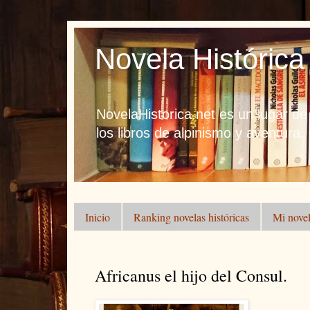
Novela Histórica
NovelaHistorica.net es un lugar de
los libros de alpinismo y aventura.
Inicio
Ranking novelas históricas
Mi novel
Africanus el hijo del Consul.