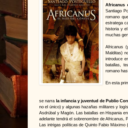
Africanus 
Santiago Po
romano que 
estratega c
historia y 
muchas gen
Africanus (
Malditas) n
introduce e
batallas, t
romano hast
En esta prim
se narra
la infancia y juventud de Publio Cor
no el único) y algunas hazañas militares y log
Asdrúbal y Magón. Las batallas en Hispania ent
adelante tendrá el sobrenombre de Africanus, P
Las intrigas políticas de Quinto Fabio Máximo 