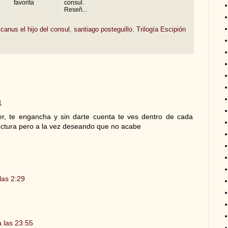
favorita
consul.
Reseñ...
icanus el hijo del consul
,
santiago posteguillo
,
Trilogía Escipión
1
eer, te engancha y sin darte cuenta te ves dentro de cada
 lectura pero a la vez deseando que no acabe
las 2:29
 las 23:55