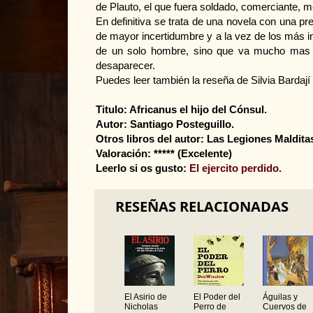
de Plauto, el que fuera soldado, comerciante, mo
En definitiva se trata de una novela con una pr
de mayor incertidumbre y a la vez de los más in
de un solo hombre, sino que va mucho mas 
desaparecer.
Puedes leer también la reseña de Silvia Bardají
Titulo: Africanus el hijo del Cónsul.
Autor: Santiago Posteguillo.
Otros libros del autor: Las Legiones Maldita
Valoración: ***** (Excelente)
Leerlo si os gusto:
El ejercito perdido.
RESEÑAS RELACIONADAS
El Asirio de
El Poder del
Águilas y
Nicholas
Perro de
Cuervos de