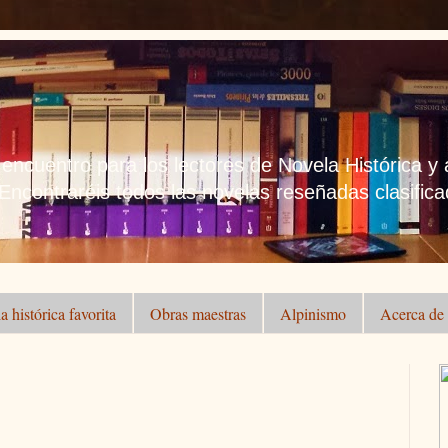
 encuentro para los lectores de Novela Histórica y
 Encontraréis todos las novelas reseñadas clasificad
a histórica favorita
Obras maestras
Alpinismo
Acerca de .