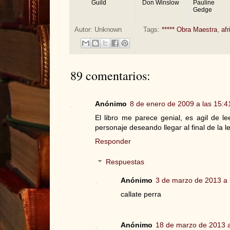
Guild
Don Winslow
Pauline
Gedge
Autor:
Unknown
Tags:
***** Obra Maestra
,
afr
89 comentarios:
Anónimo
8 de enero de 2009 a las 15:4
El libro me parece genial, es agil de l
personaje deseando llegar al final de la
Responder
Respuestas
Anónimo
3 de marzo de 2013 a 
callate perra
Anónimo
18 de marzo de 2013 a