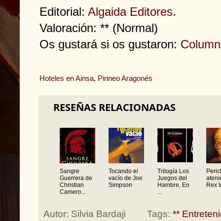
Editorial:
Algaida Editores
.
Valoración: ** (Normal)
Os gustará si os gustaron:
Column
Hoteles en Ainsa
,
Pirineo Aragonés
RESEÑAS RELACIONADAS
Sangre
Tocando el
Trilogía Los
Peric
Guerrera de
vacío de Joe
Juegos del
ateni
Christian
Simpson
Hambre, En
Rex 
Camero...
...
Autor:
Silvia Bardaji
Tags:
** Entreten