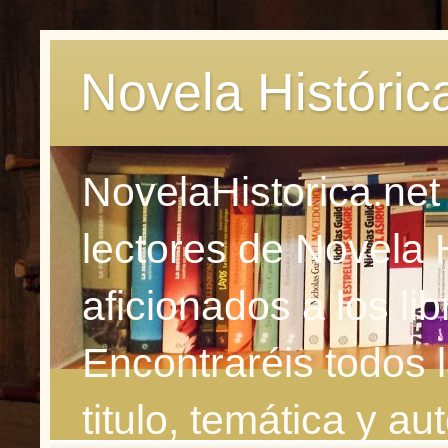
Novela Históric
NovelaHistorica.net
lectores de Novela 
aficionados a los li
Encontraréis todos 
titulo, temática y aut