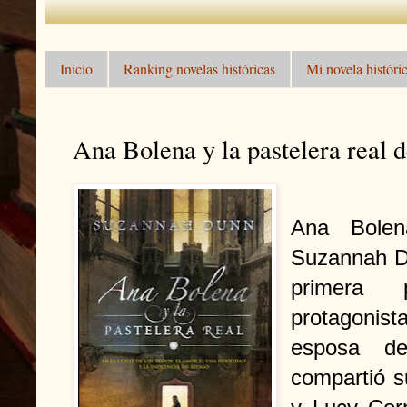
Inicio
Ranking novelas históricas
Mi novela históric
Ana Bolena y la pastelera real
Ana Bolen
Suzannah D
primera
protagonis
esposa de
compartió s