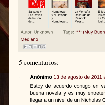
Salvajes y
Hornblower
La Montaña
El lo
Los Reyes
y el Hotsput
Desnuda de
las e
de lo Cool
y
Reinhold
de C
de ...
Hornblowe...
Mess...
Igul...
Autor:
Unknown
Tags:
**** (Muy Buen
Mediano
5 comentarios:
Anónimo
13 de agosto de 2011 a
Estoy de acuerdo contigo en v
buena novela y es muy entreten
llegar a un nivel de un Nicholas 