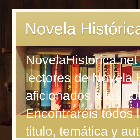
Novela Históric
NovelaHistorica.net
lectores de Novela 
aficionados a los li
Encontraréis todos 
titulo, temática y aut