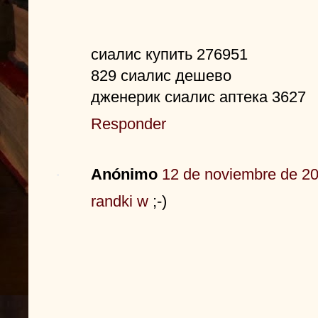
сиалис купить 276951
829 сиалис дешево
дженерик сиалис аптека 3627
Responder
Anónimo
12 de noviembre de 20
randki w
;-)