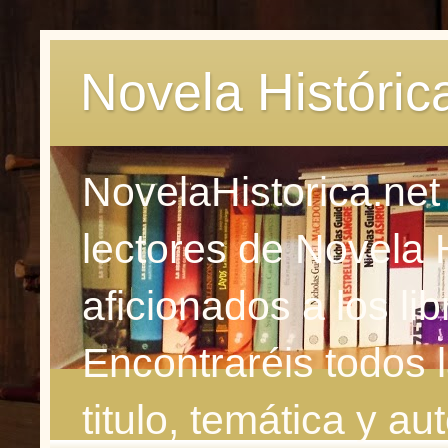
Novela Históric
NovelaHistorica.net
lectores de Novela 
aficionados a los li
Encontraréis todos 
titulo, temática y aut