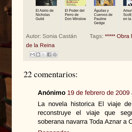
El Asirio de
El Poder del
Águilas y
Amun
Nicholas
Perro de
Cuervos de
Scott
Guild
Don Winslow
Pauline
en la 
Gedge
Autor:
Sonia Castán
Tags:
***** Obra
de la Reina
22 comentarios:
Anónimo
19 de febrero de 2009 
La novela historica El viaje de
reconstruye el viaje que segú
soberana navarra Toda Aznar a C