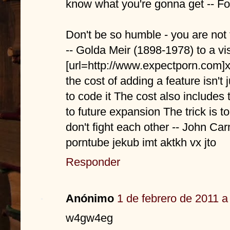
know what you're gonna get -- F
Don't be so humble - you are not 
-- Golda Meir (1898-1978) to a vi
[url=http://www.expectporn.com]xx
the cost of adding a feature isn't j
to code it The cost also includes 
to future expansion The trick is to
don't fight each other -- John Ca
porntube jekub imt aktkh vx jto
Responder
Anónimo
1 de febrero de 2011 a
w4gw4eg