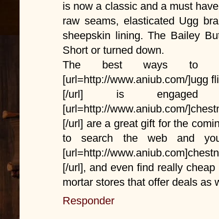
is now a classic and a must have
raw seams, elasticated Ugg br
sheepskin lining. The Bailey B
Short or turned down.
The best ways to f
[url=http://www.aniub.com/]ugg fli
[/url] is engaged 
[url=http://www.aniub.com/]chest
[/url] are a great gift for the co
to search the web and yo
[url=http://www.aniub.com]chestn
[/url], and even find really che
mortar stores that offer deals as w
Responder