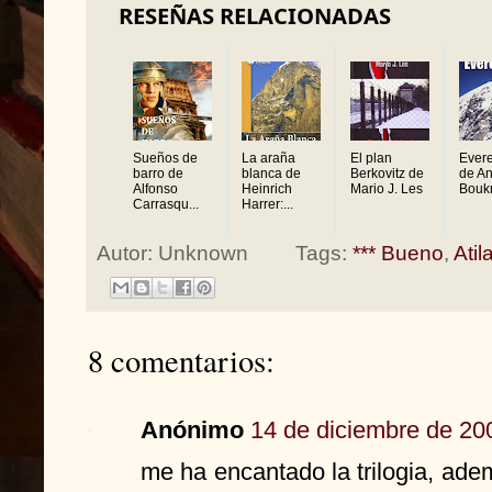
RESEÑAS RELACIONADAS
Sueños de
La araña
El plan
Evere
barro de
blanca de
Berkovitz de
de An
Alfonso
Heinrich
Mario J. Les
Bouk
Carrasqu...
Harrer:...
Autor:
Unknown
Tags:
*** Bueno
,
Atila
8 comentarios:
Anónimo
14 de diciembre de 200
me ha encantado la trilogia, a