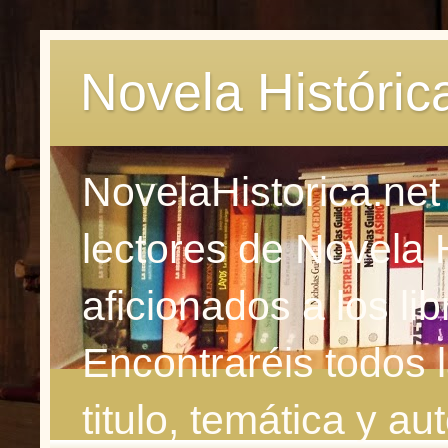
Novela Históric
NovelaHistorica.net
lectores de Novela 
aficionados a los li
Encontraréis todos 
titulo, temática y aut