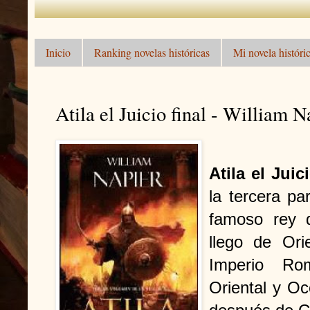
Inicio
Ranking novelas históricas
Mi novela históric
Atila el Juicio final - William N
Atila el Juic
la tercera pa
famoso rey 
llego de Ori
Imperio Ro
Oriental y Oc