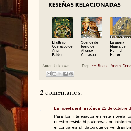
RESEÑAS RELACIONADAS
El último
Sueños de
La araña
Querusco de
barro de
blanca de
Artur
Alfonso
Heinrich
Balder....
Carrasqu...
Harrer:...
Autor:
Unknown
Tags:
*** Bueno
,
Angus Dona
2 comentarios:
La noevla antihistórica
22 de octubre d
Para los interesados en esta novela 
nuestra revista http://lanovelaantihistor
encontraréis allí datos que os vendrán bi