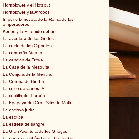
Hornblower y el Hotsput
Hornblower y la Atropos
Imperio la novela de la Roma de los
emperadores
Keops y la Pirámide del Sol
La aventura de los Godos
La caida de los Gigantes
La campaña Afgana
La cancion de Troya
La Casa de la Mezquita
La Conjura de la Mentira
La Corona de Hierba
La corte de Carlos IV
La costilla del Faraón
La Epopeya del Gran Sitio de Malta
La esclava judía
La escriba
La estrella de sangre
La Gran Aventura de los Griegos
La guerra de Al Ándalus - Banu Qasi