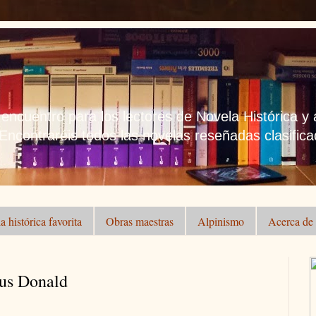
 encuentro para los lectores de Novela Histórica y
 Encontraréis todos las novelas reseñadas clasificad
a histórica favorita
Obras maestras
Alpinismo
Acerca de .
gus Donald