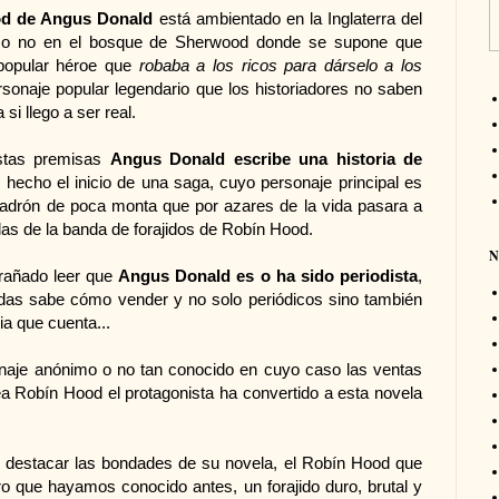
od de Angus Donald
está ambientado en la Inglaterra del
omo no en el bosque de Sherwood donde se supone que
 popular héroe que
robaba a los ricos para dárselo a los
rsonaje popular legendario que los historiadores no saben
 si llego a ser real.
estas premisas
Angus Donald escribe una historia de
e hecho el inicio de una saga, cuyo personaje principal es
ladrón de poca monta que por azares de la vida pasara a
ilas de la banda de forajidos de Robín Hood.
N
rañado leer que
Angus Donald es o ha sido periodista
,
udas sabe cómo vender y no solo periódicos sino también
ria que cuenta...
sonaje anónimo o no tan conocido en cuyo caso las ventas
a Robín Hood el protagonista ha convertido a esta novela
rio destacar las bondades de su novela, el Robín Hood que
o que hayamos conocido antes, un forajido duro, brutal y