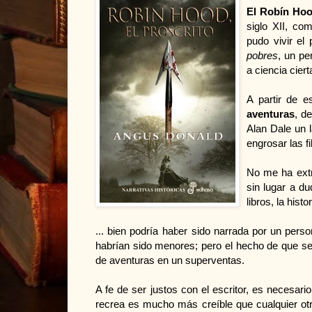
El Robín Ho
siglo XII, c
pudo vivir el
pobres
, un pe
a ciencia cierta
A partir de 
aventuras
, d
Alan Dale un 
engrosar las f
No me ha ext
sin lugar a d
libros, la histo
... bien podría haber sido narrada por un per
habrían sido menores; pero el hecho de que se
de aventuras en un superventas.
A fe de ser justos con el escritor, es necesa
recrea es mucho más creíble que cualquier otr