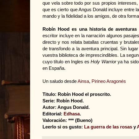
que vela sobre todo por sus propios intereses, 
que es cierto que Angus Donald incluye entre las
mando y la fidelidad a los amigos, de otra forma 
Robín Hood es una historia de aventuras
escritor incluye en la narración algunos pasaje
directo y nos relata batallas cruentas y brutal
de transfondo a la aventura principal. Sin lug
vuestra biblioteca de imprescindibles. La segu
cuyo título en Ingles es
Holy Warrior
ya ha sido
en España.
Un saludo desde
Ainsa
,
Pirineo Aragonés
Titulo: Robín Hood el proscrito.
Serie: Robín Hood.
Autor: Angus Donald.
Editorial:
Edhasa
.
Valoración: *** (Bueno)
Leerlo si os gusto:
La guerra de las rosas
y