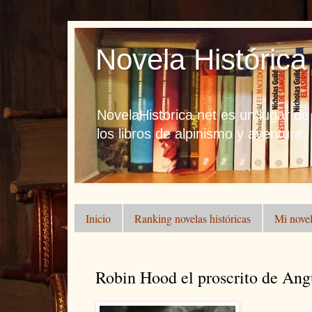
Novela Histórica
NovelaHistorica.net es un lugar de
los libros de alpinismo y aventura.
Inicio
Ranking novelas históricas
Mi novel
Robin Hood el proscrito de An