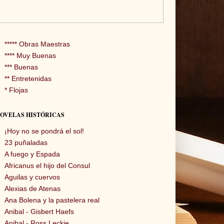
***** Obras Maestras
**** Muy Buenas
*** Buenas
** Entretenidas
* Flojas
OVELAS HISTÓRICAS
¡Hoy no se pondrá el sol!
23 puñaladas
A fuego y Espada
Africanus el hijo del Consul
Aguilas y cuervos
Alexias de Atenas
Ana Bolena y la pastelera real
Anibal - Gisbert Haefs
Anibal - Ross Leckie