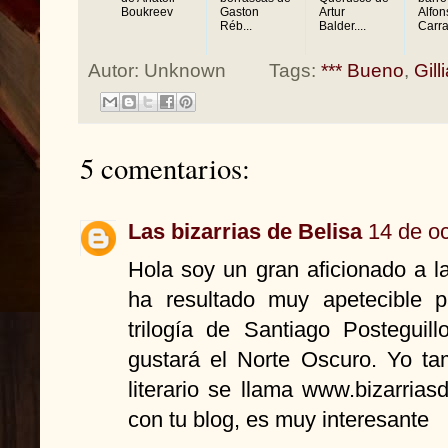
Boukreev
Gaston
Artur
Alfon
Réb...
Balder....
Carra
Autor:
Unknown
Tags:
*** Bueno
,
Gil
5 comentarios:
Las bizarrias de Belisa
14 de oc
Hola soy un gran aficionado a l
ha resultado muy apetecible 
trilogía de Santiago Postegui
gustará el Norte Oscuro. Yo ta
literario se llama www.bizarria
con tu blog, es muy interesante