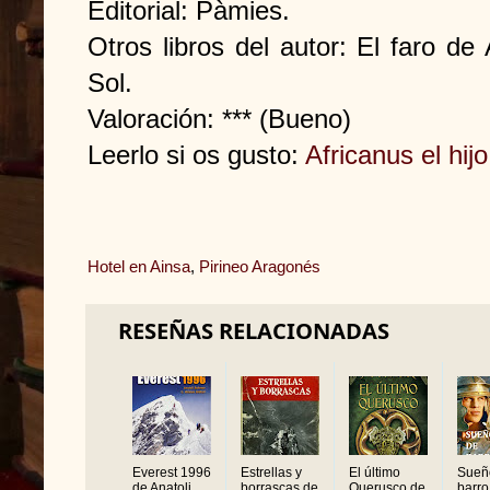
Editorial: Pàmies.
Otros libros del autor: El faro de 
Sol.
Valoración: *** (Bueno)
Leerlo si os gusto:
Africanus el hij
Hotel en Ainsa
,
Pirineo Aragonés
RESEÑAS RELACIONADAS
Everest 1996
Estrellas y
El último
Sueñ
de Anatoli
borrascas de
Querusco de
barro