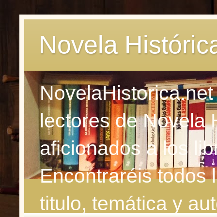
Novela Históric
NovelaHistorica.net
lectores de Novela 
aficionados a los li
Encontraréis todos 
titulo, temática y aut