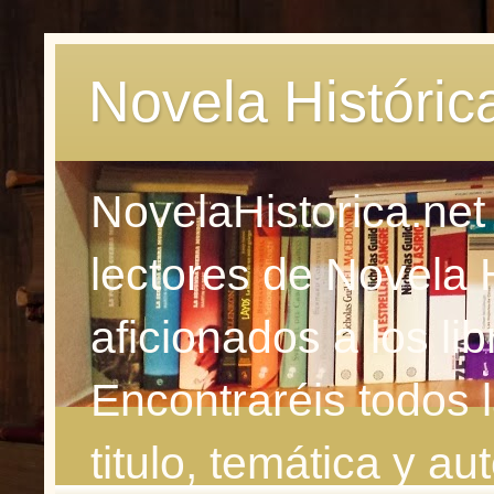
Novela Históric
NovelaHistorica.net
lectores de Novela 
aficionados a los li
Encontraréis todos 
titulo, temática y aut