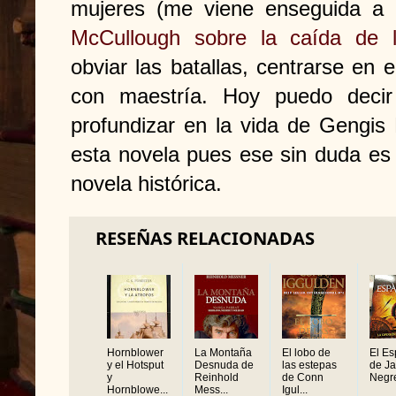
mujeres (me viene enseguida a
McCullough sobre la caída de 
obviar las batallas, centrarse en e
con maestría. Hoy puedo deci
profundizar en la vida de Gengis
esta novela pues ese sin duda es 
novela histórica.
RESEÑAS RELACIONADAS
Hornblower
La Montaña
El lobo de
El Es
y el Hotsput
Desnuda de
las estepas
de Ja
y
Reinhold
de Conn
Negr
Hornblowe...
Mess...
Igul...