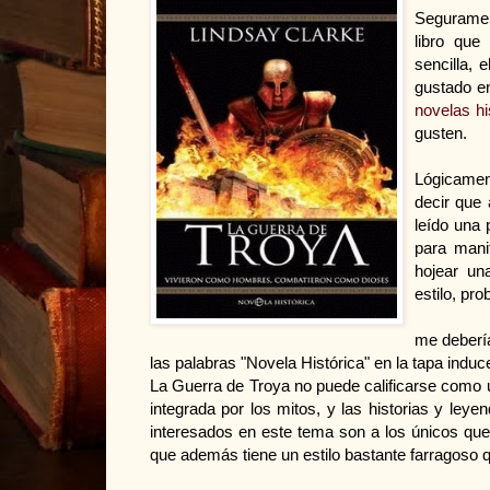
Seguramen
libro que
sencilla, e
gustado en
novelas hi
gusten.
Lógicamen
decir que 
leído una 
para mani
hojear un
estilo, pro
me debería
las palabras "Novela Histórica" en la tapa induc
La Guerra de Troya no puede calificarse como
integrada por los mitos, y las historias y leye
interesados en este tema son a los únicos que
que además tiene un estilo bastante farragoso q