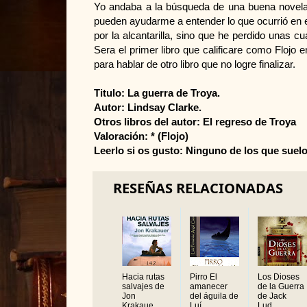
Yo andaba a la búsqueda de una buena novela h
pueden ayudarme a entender lo que ocurrió en e
por la alcantarilla, sino que he perdido unas c
Sera el primer libro que calificare como Flojo
para hablar de otro libro que no logre finalizar.
Titulo: La guerra de Troya.
Autor: Lindsay Clarke.
Otros libros del autor: El regreso de Troya
Valoración: * (Flojo)
Leerlo si os gusto: Ninguno de los que suelo
RESEÑAS RELACIONADAS
Hacia rutas
Pirro El
Los Dioses
salvajes de
amanecer
de la Guerra
Jon
del águila de
de Jack
Krakaue...
Luí...
Lud...