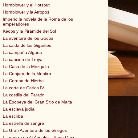
Hornblower y el Hotsput
Hornblower y la Atropos
Imperio la novela de la Roma de los
emperadores
Keops y la Pirámide del Sol
La aventura de los Godos
La caida de los Gigantes
La campaña Afgana
La cancion de Troya
La Casa de la Mezquita
La Conjura de la Mentira
La Corona de Hierba
La corte de Carlos IV
La costilla del Faraón
La Epopeya del Gran Sitio de Malta
La esclava judía
La escriba
La estrella de sangre
La Gran Aventura de los Griegos
La guerra de Al Ándalus - Banu Qasi