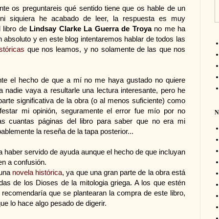
te os preguntareis qué sentido tiene que os hable de un
 ni siquiera he acabado de leer, la respuesta es muy
l libro de
Lindsay Clarke La Guerra de Troya
no me ha
 absoluto y en este blog intentaremos hablar de todos las
stóricas
que nos leamos, y no solamente de las que nos
te el hecho de que a mí no me haya gustado no quiere
a nadie vaya a resultarle una lectura interesante, pero he
parte significativa de la obra (o al menos suficiente) como
festar mi opinión, seguramente el error fue mío por no
N
as cuantas páginas del libro para saber que no era mi
bablemente la reseña de la tapa posterior...
 haber servido de ayuda aunque el hecho de que incluyan
en a confusión.
 una
novela histórica
, ya que una gran parte de la obra está
ndas de los Dioses de la mitologia griega. A los que estén
 recomendaría que se plantearan la compra de este libro,
ue lo hace algo pesado de digerir.