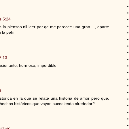
s 5:24
no la piensoo nii leer por qe me parecee una gran ..., aparte
la pelii
7:13
resionante, hermoso, imperdible.
6
tórica en la que se relate una historia de amor pero que,
 hechos históricos que vayan sucediendo alrededor?
 17:46