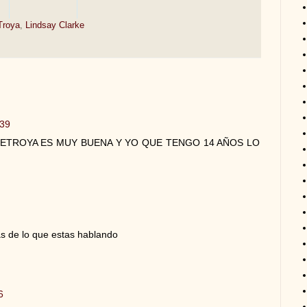
Troya
,
Lindsay Clarke
:39
ETROYA ES MUY BUENA Y YO QUE TENGO 14 AÑOS LO
as de lo que estas hablando
6