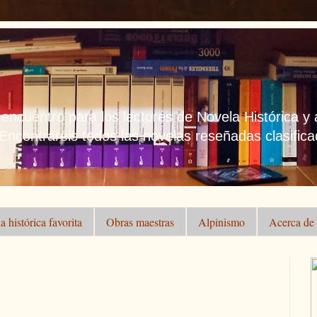
 encuentro para los lectores de Novela Histórica y
 Encontraréis todos las novelas reseñadas clasificad
a histórica favorita
Obras maestras
Alpinismo
Acerca de .