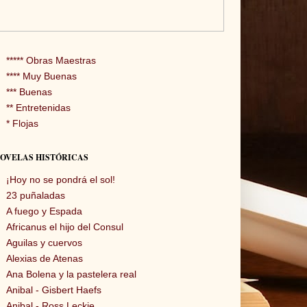
***** Obras Maestras
**** Muy Buenas
*** Buenas
** Entretenidas
* Flojas
OVELAS HISTÓRICAS
¡Hoy no se pondrá el sol!
23 puñaladas
A fuego y Espada
Africanus el hijo del Consul
Aguilas y cuervos
Alexias de Atenas
Ana Bolena y la pastelera real
Anibal - Gisbert Haefs
Anibal - Ross Leckie