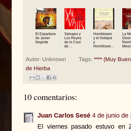
El Espartano
Salvajes y
Hornblower
La M
de Javier
Los Reyes
y el Hotsput
Desn
Negrete
de lo Cool
y
Rein
de ...
Hornblowe...
Mess.
Autor:
Unknown
Tags:
**** (Muy Buen
de Hierba
10 comentarios:
Juan Carlos Sesé
4 de junio de
El viernes pasado estuvo en Z