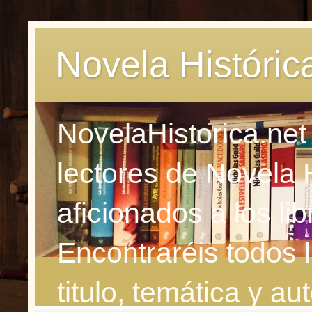
Novela Históric
NovelaHistorica.net
lectores de Novela 
aficionados a los li
Encontraréis todos 
titulo, temática y aut