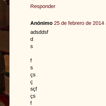
Responder
Anónimo
25 de febrero de 2014 
adsddsf
d
s
f
s
çs
ç
sçf
çs
f