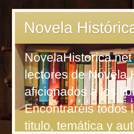
Novela Históric
NovelaHistorica.net
lectores de Novela 
aficionados a los li
Encontraréis todos 
titulo, temática y aut