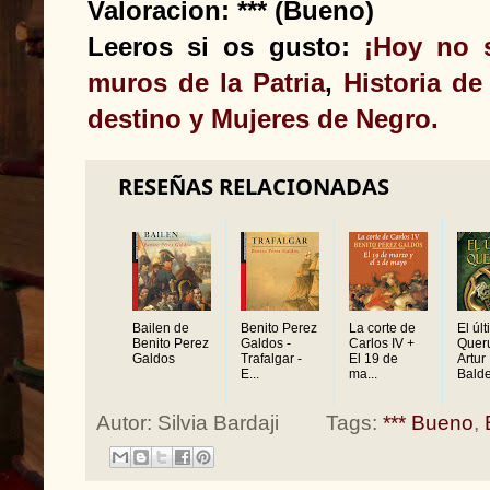
Valoracion: *** (Bueno)
Leeros si os gusto:
¡Hoy no s
muros de la Patria
,
Historia de
destino y Mujeres de Negro.
RESEÑAS RELACIONADAS
Bailen de
Benito Perez
La corte de
El úl
Benito Perez
Galdos -
Carlos IV +
Quer
Galdos
Trafalgar -
El 19 de
Artur
E...
ma...
Balder
Autor:
Silvia Bardaji
Tags:
*** Bueno
,