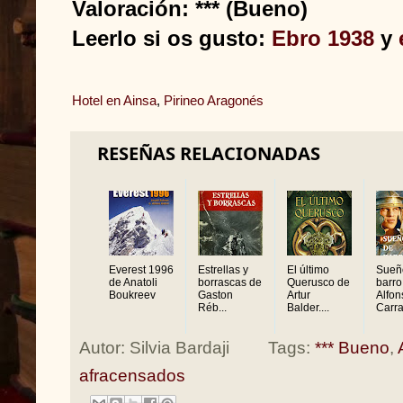
Valoración: *** (Bueno)
Leerlo si os gusto:
Ebro 1938
y
Hotel en Ainsa
,
Pirineo Aragonés
RESEÑAS RELACIONADAS
Everest 1996
Estrellas y
El último
Sueñ
de Anatoli
borrascas de
Querusco de
barro
Boukreev
Gaston
Artur
Alfon
Réb...
Balder....
Carra
Autor:
Silvia Bardaji
Tags:
*** Bueno
,
afracensados