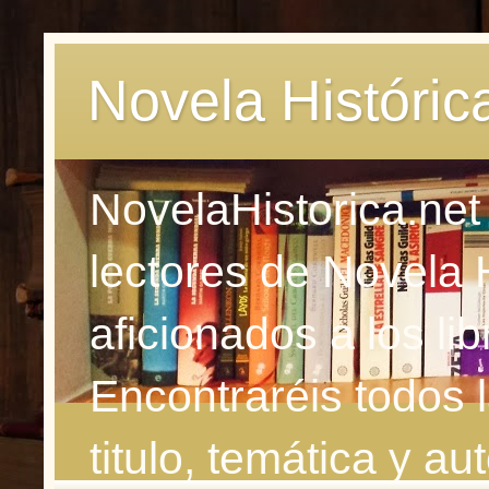
Novela Históric
NovelaHistorica.net
lectores de Novela 
aficionados a los li
Encontraréis todos 
titulo, temática y aut